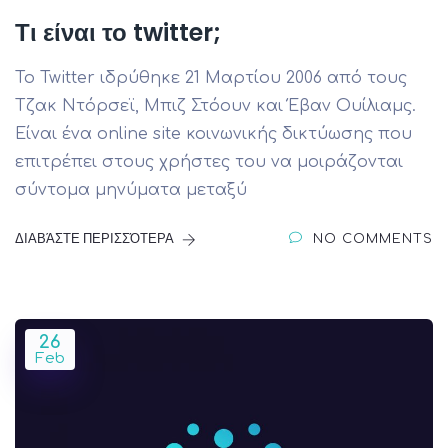
Τι είναι το twitter;
Το Twitter ιδρύθηκε 21 Μαρτίου 2006 από τους
Τζακ Ντόρσεϊ, Μπιζ Στόουν και Έβαν Ουίλιαμς.
Είναι ένα online site κοινωνικής δικτύωσης που
επιτρέπει στους χρήστες του να μοιράζονται
σύντομα μηνύματα μεταξύ
ΔΙΑΒΆΣΤΕ ΠΕΡΙΣΣΌΤΕΡΑ
NO COMMENTS
26
Feb